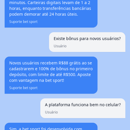
minutos. Carteiras digitais levam de 1 a 2
horas, enquanto transferências bancárias
podem demorar até 24 horas úteis.
Suporte bet sport
Existe bônus para novos usuários?
Usuário
Novos usuários recebem R$88 grátis ao se
cadastrarem e 100% de bônus no primeiro
depósito, com limite de até R$500. Aposte
com vantagem na bet sport!
Suporte bet sport
A plataforma funciona bem no celular?
Usuário
Sim, a bet sport foi desenvolvida com