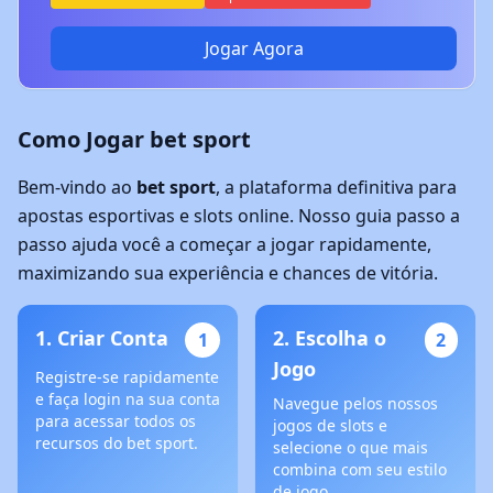
Jogar Agora
Como Jogar bet sport
Bem-vindo ao
bet sport
, a plataforma definitiva para
apostas esportivas e slots online. Nosso guia passo a
passo ajuda você a começar a jogar rapidamente,
maximizando sua experiência e chances de vitória.
1. Criar Conta
2. Escolha o
1
2
Jogo
Registre-se rapidamente
e faça login na sua conta
Navegue pelos nossos
para acessar todos os
jogos de slots e
recursos do bet sport.
selecione o que mais
combina com seu estilo
de jogo.