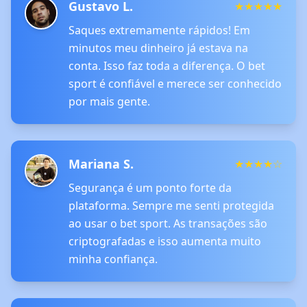
Gustavo L.
★
★
★
★
★
Saques extremamente rápidos! Em
minutos meu dinheiro já estava na
conta. Isso faz toda a diferença. O bet
sport é confiável e merece ser conhecido
por mais gente.
Mariana S.
★
★
★
★
☆
Segurança é um ponto forte da
plataforma. Sempre me senti protegida
ao usar o bet sport. As transações são
criptografadas e isso aumenta muito
minha confiança.