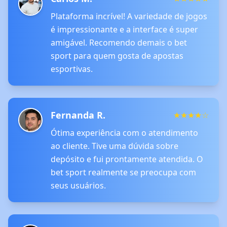
Plataforma incrível! A variedade de jogos
é impressionante e a interface é super
amigável. Recomendo demais o bet
sport para quem gosta de apostas
esportivas.
Fernanda R.
★
★
★
★
☆
Ótima experiência com o atendimento
ao cliente. Tive uma dúvida sobre
depósito e fui prontamente atendida. O
bet sport realmente se preocupa com
seus usuários.