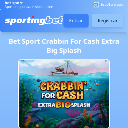
bet sport
🌐
Escolha o país
Aposta esportiva e slots online
Entrar
Registrar
Bet Sport Crabbin For Cash Extra
Big Splash