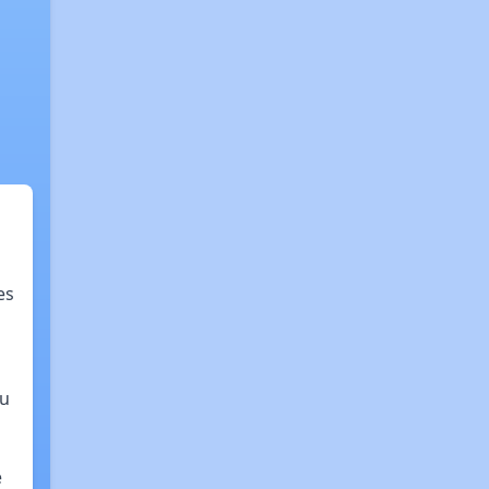
es
ou
e