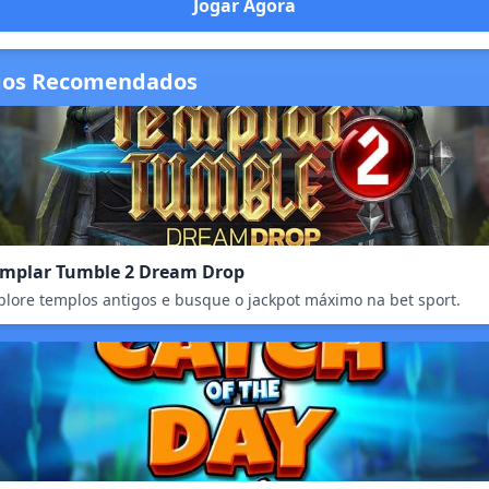
Jogar Agora
gos Recomendados
mplar Tumble 2 Dream Drop
plore templos antigos e busque o jackpot máximo na bet sport.