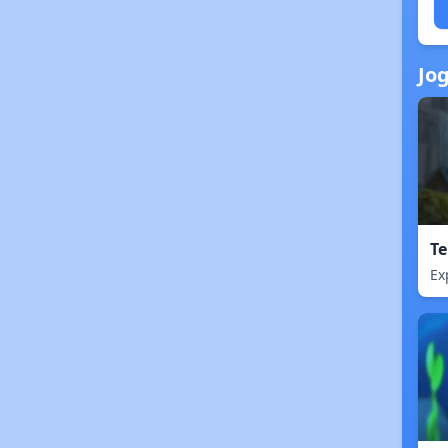
Jo
Te
Ex