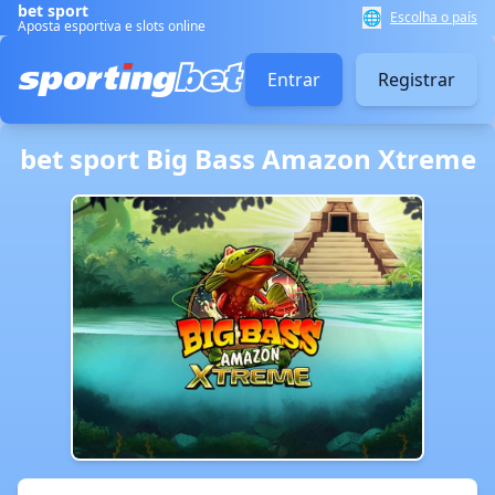
bet sport
🌐
Escolha o país
Aposta esportiva e slots online
Entrar
Registrar
bet sport Big Bass Amazon Xtreme