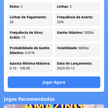
Rolos:
5
Linhas:
3
Linhas de Pagamento:
Frequência de Acerto:
20
32%
Frequência de Giros
Ganho Máximo:
5000x
Grátis:
15
Probabilidade de Ganho
Volatilidade:
Média
Máximo:
0.01%
Aposta Mínima-Máxima:
Data de Lançamento:
0.10 - 100.00
2023-05-12
Jogar Agora
Jogos Recomendados