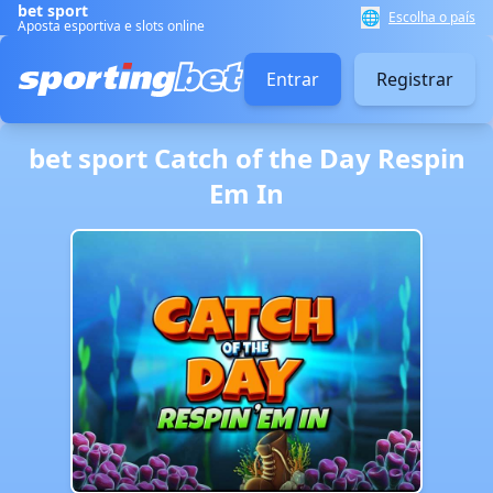
bet sport
🌐
Escolha o país
Aposta esportiva e slots online
Entrar
Registrar
bet sport Catch of the Day Respin
Em In